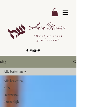
Sara Maria
"Want er staat
geschreven"
Blog
Alle berichten
Alle berichten
Bijbel
Hebreeuws
Persoonlijk