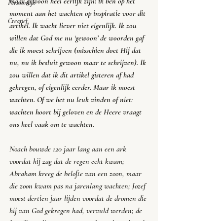
maar gewoon heel eerlijk zijn: ik ben op het 
Persoonlijk
moment aan het wachten op inspiratie voor dit 
Creatief
artikel. Ik wacht liever niet eigenlijk. Ik zou 
willen dat God me nu ‘gewoon’ de woorden gaf 
die ik moest schrijven (misschien doet Hij dat 
nu, nu ik besluit gewoon maar te schrijven). Ik 
zou willen dat ik dit artikel gisteren af had 
gekregen, of eigenlijk eerder. Maar ik moest 
wachten. Of we het nu leuk vinden of niet: 
wachten hoort bij geloven en de Heere vraagt 
ons heel vaak om te wachten.
Noach bouwde 120 jaar lang aan een ark 
voordat hij zag dat de regen echt kwam; 
Abraham kreeg de belofte van een zoon, maar 
die zoon kwam pas na jarenlang wachten; Jozef 
moest dertien jaar lijden voordat de dromen die 
hij van God gekregen had, vervuld werden; de 