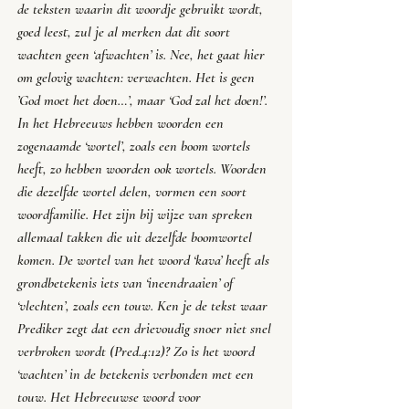
de teksten waarin dit woordje gebruikt wordt, 
goed leest, zul je al merken dat dit soort 
wachten geen ‘afwachten’ is. Nee, het gaat hier 
om gelovig wachten: verwachten. Het is geen 
’God moet het doen…’, maar ‘God zal het doen!’. 
In het Hebreeuws hebben woorden een 
zogenaamde ‘wortel’, zoals een boom wortels 
heeft, zo hebben woorden ook wortels. Woorden 
die dezelfde wortel delen, vormen een soort 
woordfamilie. Het zijn bij wijze van spreken 
allemaal takken die uit dezelfde boomwortel 
komen. De wortel van het woord ‘kava’ heeft als 
grondbetekenis iets van ‘ineendraaien’ of 
‘vlechten’, zoals een touw. Ken je de tekst waar 
Prediker zegt dat een drievoudig snoer niet snel 
verbroken wordt (Pred.4:12)? Zo is het woord 
‘wachten’ in de betekenis verbonden met een 
touw. Het Hebreeuwse woord voor 