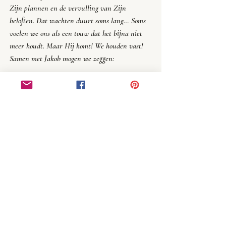
Zijn plannen en de vervulling van Zijn 
beloften. Dat wachten duurt soms lang… Soms 
voelen we ons als een touw dat het bijna niet 
meer houdt. Maar Hij komt! We houden vast! 
Samen met Jakob mogen we zeggen:
Op Uw Zaligheid (in het Hebreeuws is dat 
‘Jesjoea’ of ‘Jezus’) wacht ik, HEERE! (Gen. 49:18)
Dit artikel verscheen eerder in het 
adventsmagazine van 'Elke dag nieuw'. Bezoek 
hier
 hun website.