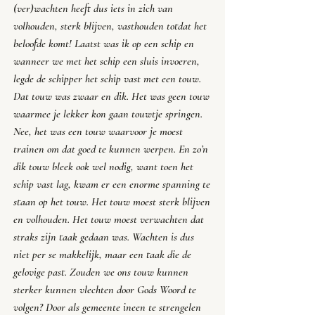
(ver)wachten heeft dus iets in zich van 
volhouden, sterk blijven, vasthouden totdat het 
beloofde komt! Laatst was ik op een schip en 
wanneer we met het schip een sluis invoeren, 
legde de schipper het schip vast met een touw. 
Dat touw was zwaar en dik. Het was geen touw 
waarmee je lekker kon gaan touwtje springen. 
Nee, het was een touw waarvoor je moest 
trainen om dat goed te kunnen werpen. En zo’n 
dik touw bleek ook wel nodig, want toen het 
schip vast lag, kwam er een enorme spanning te 
staan op het touw. Het touw moest sterk blijven 
en volhouden. Het touw moest verwachten dat 
straks zijn taak gedaan was. Wachten is dus 
niet per se makkelijk, maar een taak die de 
gelovige past. Zouden we ons touw kunnen 
sterker kunnen vlechten door Gods Woord te 
volgen? Door als gemeente ineen te strengelen 