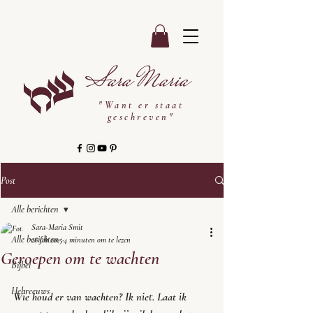
Sara Maria
"Want er staat
geschreven"
Post
Alle berichten
Sara-Maria Smit
Alle berichten
26 feb 2025
4 minuten om te lezen
Geroepen om te wachten
Bijbel
Hebreeuws
Wie houd er van wachten? Ik niet. Laat ik 