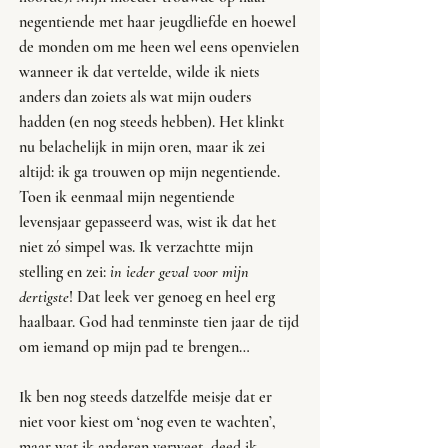
negentiende met haar jeugdliefde en hoewel 
de monden om me heen wel eens openvielen 
wanneer ik dat vertelde, wilde ik niets 
anders dan zoiets als wat mijn ouders 
hadden (en nog steeds hebben). Het klinkt 
nu belachelijk in mijn oren, maar ik zei 
altijd: ik ga trouwen op mijn negentiende. 
Toen ik eenmaal mijn negentiende 
levensjaar gepasseerd was, wist ik dat het 
niet zó simpel was. Ik verzachtte mijn 
stelling en zei: 
in ieder geval voor mijn 
dertigste
! Dat leek ver genoeg en heel erg 
haalbaar. God had tenminste tien jaar de tijd 
om iemand op mijn pad te brengen… 
Ik ben nog steeds datzelfde meisje dat er 
niet voor kiest om ‘nog even te wachten’, 
maar wat ik anderen verweet, deed ik 