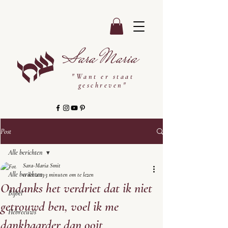
Sara Maria
"Want er staat
geschreven"
Post
Alle berichten
Sara-Maria Smit
Alle berichten
11 dec 2023
3 minuten om te lezen
Ondanks het verdriet dat ik niet
Bijbel
getrouwd ben, voel ik me
Hebreeuws
dankbaarder dan ooit