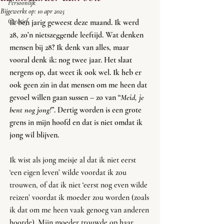
Persoonlijk
Bijgewerkt op:
10 apr 2025
Creatief
Ik ben jarig geweest deze maand. Ik werd 
28, zo’n nietszeggende leeftijd. Wat denken 
mensen bij 28? Ik denk van alles, maar 
vooral denk ik: nog twee jaar. Het slaat 
nergens op, dat weet ik ook wel. Ik heb er 
ook geen zin in dat mensen om me heen dat 
gevoel willen gaan sussen – zo van “
Meid, je 
bent nog jong!
”. Dertig worden is een grote 
grens in mijn hoofd en dat is niet omdat ik 
jong wil blijven.  
Ik wist als jong meisje al dat ik niet eerst 
‘een eigen leven’ wilde voordat ik zou 
trouwen, of dat ik niet ‘eerst nog even wilde 
reizen’ voordat ik moeder zou worden (zoals 
ik dat om me heen vaak genoeg van anderen 
hoorde). Mijn moeder trouwde op haar 