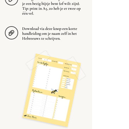
je een bezig bijtje bent (of wilt zijn).
Tip: print in A5, zo heb je er twee op
één vel.
Download via deze knop een korte
handleiding om je naam zelf in het
Hebreeuws te schrijven.