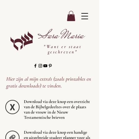
Sara Maria
"Want er staat
geschreven"
Hier zijn al mijn extra's (zoals printables en
gratis downloads) te vinden.
Download via deze knop een overzicht
van de Bijbelgedeeltes over de plaats
van de vrouw in de Nieuw
Testamentische brieven
Download via deze knop een handige
en uitgebreide studeer planner voor als