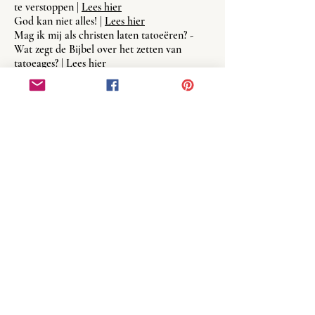
te verstoppen |
Lees hier
God kan niet alles! |
Lees hier
Mag ik mij als christen laten tatoeëren? -
Wat zegt de Bijbel over het zetten van
tatoeages? |
Lees hier
Volg nooit je hart - Een veranderd hart
(deel 1) |
Lees hier
Met heel je hart - Een veranderd hart (deel
2) |
Lees hier
God, U bent mijn God! - Denk je wel eens
na over het feit dat God God is? |
Lees hier
‘Eshet Chayil’ – אשת חיל – Is de Spreuken
31-vrouw deugdelijk of dapper? |
Lees hier
Wat bid jij voor Israël? | 3 gebedspunten
voor Israël |
Lees hier
Het eeuwenlange advent |
Lees hier
Eer jij God met jouw spullen? - Gedachten
naar aanleiding van Marie Kondo |
Lees hier