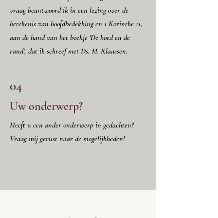
vraag beantwoord ik in een lezing over de
betekenis van hoofdbedekking en 1 Korinthe 11,
aan de hand van het boekje 'De hoed en de
rand', dat ik schreef met Ds. M. Klaassen.
04
Uw onderwerp?
Heeft u een ander onderwerp in gedachten?
Vraag mij gerust naar de mogelijkheden!