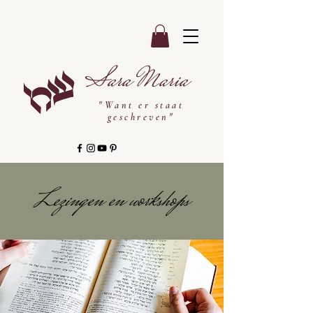
Sara Maria
"Want er staat
geschreven"
Lezingen en workshops