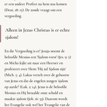
er een andere Profeet na hem zou komen 
(Deut. 18: 15). De zonde vraagt om een 
vergoeding. 
Alleen in Jezus Christus is er echte 
sjalom!
En die Vergoeding is er! Jesaja noemt de 
beloofde Messias een 'Sjalom-vorst' (Jes. 9: 5) 
en Micha kijkt uit naar een Heerser en 
profeteert over Hem: 'Hij zal Sjalom zijn' 
(Mich. 5: 4). Lukas vertelt over de geboorte 
van Jezus en dat de engelen zongen 'sjalom 
op aarde!' (Luk. 2: 14). Jezus is de beloofde 
Messias en Hij betaalde onze schuld en 
maakte sjalom (Joh. 16: 33). Daarom wordt 
het Evangelie ook wel het 'Evangelie van de 