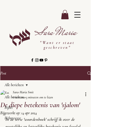
Sara Maria
"Want er staat
geschreven"
Post
Alle berichten
Sara-Maria Smit
Alle berichten
6 nov 2020
3 minuten om te lezen
De diepe betekenis van 'sjalom'
Bijbel
Bijgewerkt op:
14 apr 2024
Hebreeuws
In de serie 'woordenboek' schrijf ik over de 
geestelijke en letterlijke betekenis van (veelal 