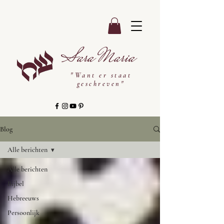
Sara Maria
"Want er staat
geschreven"
Blog
Alle berichten
Alle berichten
Bijbel
Hebreeuws
Persoonlijk