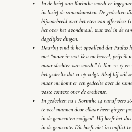
In de brief aan Korinthe wordt er ingegaan 
inclusief de samenkomsten. De gedeelten di
bijvoorbeeld over het eten van offervlees (1
het over het avondmaal, wat wel in de sa
dagelijkse dingen.  
Daarbij vind ik het opvallend dat Paulus h
met “
maar in wat ik u nu beveel, prijs ik u
maar slechter van wordt.
” (1 Kor. 11: 17 en
het gedeelte dat er op volgt. Alsof hij wil 
maar nu komt er een gedeelte over de samen
vaste context over de eredienst.
In gedeelten na 1 Korinthe 14 vanaf vers 2
te veel mannen door elkaar heen gingen prof
in de gemeenten zwijgen”
. Hij heeft het du
in de gemeente. Dit hoeft niet in conflict t