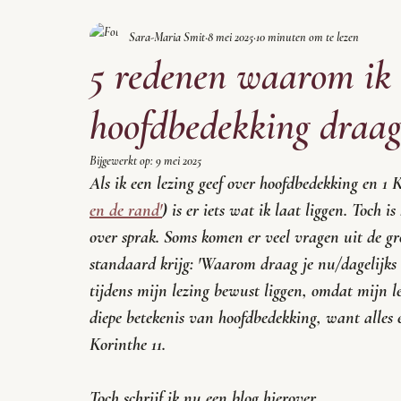
Sara-Maria Smit
8 mei 2025
10 minuten om te lezen
5 redenen waarom ik 
hoofdbedekking draa
Bijgewerkt op:
9 mei 2025
Als ik een lezing geef over hoofdbedekking en 1 
en de rand'
) is er iets wat ik laat liggen. Toch i
over sprak. Soms komen er veel vragen uit de gro
standaard krijg: 'Waarom draag je nu/dagelijks
tijdens mijn lezing bewust liggen, omdat mijn lez
diepe betekenis van hoofdbedekking, want alles er
Korinthe 11. 
Toch schrijf ik nu een blog hierover