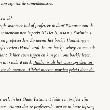
t zou zijn tot de samenkomsten.
eer ik?
ijk: wanneer bid of profeteer ik dan? Wanneer zou ik 
 samenkomsten beperkt is? Het is, naast 1 Korinthe 11, 
en profeteerden. Zo noemt het boekje Handelingen 
ofeteerden (Hand. 21:9). In ons boekje schrijven we ook 
at ik hier even liggen en kun je in ons boekje lezen. 
en uit Gods Woord. 
Bidden is als het ware spreken tot 
 tot de mensen. Allebei moeten worden geleid door de 
s wel, in het Oude Testament luidt een profeet zijn 
ist Hanna dat ze profeteerde toen ze in haar lofzang 