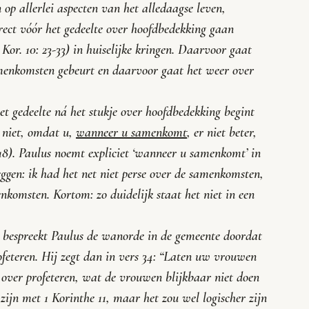
op allerlei aspecten van het alledaagse leven, 
rect vóór het gedeelte over hoofdbedekking gaan 
 Kor. 10: 23-33) in huiselijke kringen. Daarvoor gaat 
menkomsten gebeurt en daarvoor gaat het weer over 
et gedeelte ná het stukje over hoofdbedekking begint 
 niet, omdat u, 
wanneer u samenkomt
, er niet beter, 
 18). Paulus noemt expliciet ‘
wanneer u samenkomt
’ in 
zeggen: ik had het net niet perse over de samenkomsten, 
komsten. Kortom: zo duidelijk staat het niet in een 
6 bespreekt Paulus de wanorde in de gemeente doordat 
eteren. Hij zegt dan in vers 34: “
Laten uw vrouwen 
s over profeteren, wat de vrouwen blijkbaar niet doen 
e zijn met 1 Korinthe 11, maar het zou wel logischer zijn 