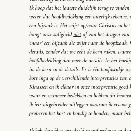
Ik hoop dat het laatste duidelijk terug te vinden
weten dat hoofdbedekking een 
uiterlijk teken is,
een bijzaak is. Het wijst op/naar Christus en het
hangt onze zaligheid 
niet
 af van het dragen van 
'maar' een bijzaak die wijst naar de hoofdzaak. 
details, zonder dat we echt de kern raken. Daarom
hoofdbedekking dan over de details. In het boekj
in: de kern en de details. Er is één hoofdstukje 
kort inga op de verschillende interpretaties van 
Klaassen en ik elkaar in onze interpretatie goed
waar en wanneer bedekken en hebben dit bewust i
ik iets uitgebreider uitleggen waarom ik ervoor 
proberen het kort en bondig te houden, maar beloo
Ik heb deze blog opgedeeld in vijf redenen en da