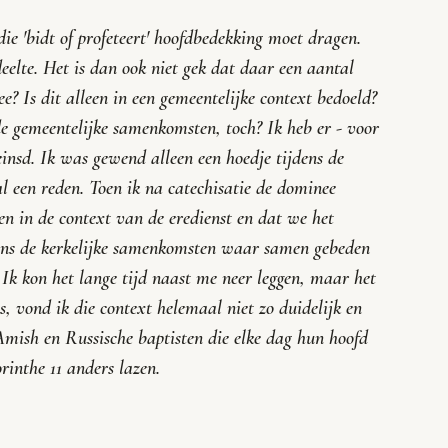
ie 'bidt of profeteert' hoofdbedekking moet dragen. 
deelte. Het is dan ook niet gek dat daar een aantal 
? Is dit alleen in een gemeentelijke context bedoeld? 
de gemeentelijke samenkomsten, toch? Ik heb er - voor 
einsd. Ik was gewend alleen een hoedje tijdens de 
l een reden. Toen ik na catechisatie de dominee 
zen in de context van de eredienst en dat we het 
dens de kerkelijke samenkomsten waar samen gebeden 
k kon het lange tijd naast me neer leggen, maar het 
as, vond ik die context helemaal niet zo duidelijk en 
Amish en Russische baptisten die elke dag hun hoofd 
inthe 11 anders lazen. 