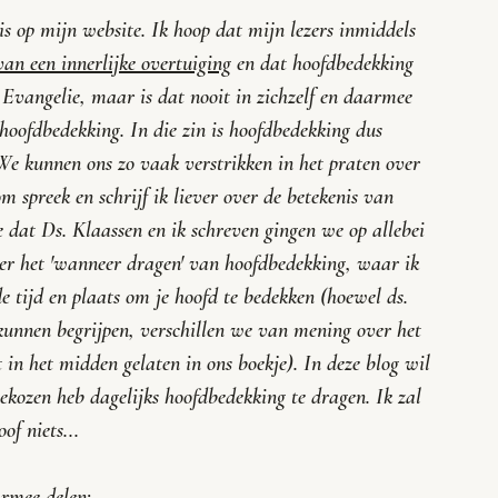
 is op mijn website. Ik hoop dat mijn lezers inmiddels 
 van een innerlijke overtuiging
 en dat hoofdbedekking 
 Evangelie, maar is dat nooit in zichzelf en daarmee 
hoofdbedekking. In die zin is hoofdbedekking dus 
We kunnen ons zo vaak verstrikken in het praten over 
 spreek en schrijf ik liever over de betekenis van 
e dat Ds. Klaassen en ik schreven gingen we op allebei 
over het 'wanneer dragen' van hoofdbedekking, waar ik 
de tijd en plaats om je hoofd te bedekken (hoewel ds. 
 kunnen begrijpen, verschillen we van mening over het 
n het midden gelaten in ons boekje). In deze blog wil 
gekozen heb dagelijks hoofdbedekking te dragen. Ik zal 
f niets...
armee delen: