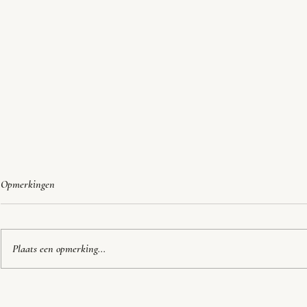
Opmerkingen
Onze trouwkaart
Plaats een opmerking...
Geroepen om te