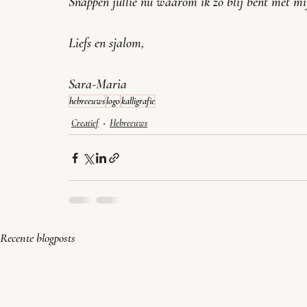
Snappen jullie nu waarom ik zo blij bent met mi
Liefs en sjalom,
Sara-Maria
hebreeuws
logo
kalligrafie
Creatief
Hebreeuws
Recente blogposts