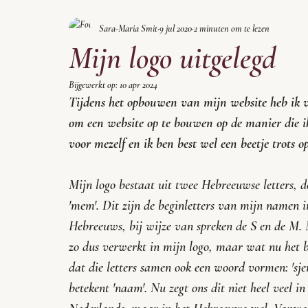
Sara-Maria Smit
9 jul 2020
2 minuten om te lezen
Mijn logo uitgelegd
Bijgewerkt op:
10 apr 2024
Tijdens het opbouwen van mijn website heb ik veel
om een website op te bouwen op de manier die ik
voor mezelf en ik ben best wel een beetje trots o
Mijn logo bestaat uit twee Hebreeuwse letters, de
'
mem
'. Dit zijn de beginletters van mijn namen i
Hebreeuws, bij wijze van spreken de S en de M.
zo dus verwerkt in mijn logo, maar wat nu het bi
dat die letters samen ook een woord vormen: '
sj
betekent 'naam'. Nu zegt ons dit niet heel veel in