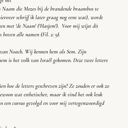
e het 
s Naam die Mozes bij de brandende braambos te 
rover schrijf ik later graag nog eens wat), wordt 
en met 'de Naam' ('
Hasjem
').  Voor mij wijst dit 
boven alle namen (Fil. 2: 9). 
n van Noach. Wij kennen hem als Sem. Zijn 
m is het volk van Israël gekomen. Deze twee letters 
en hoe de letters geschreven zijn? Ze zouden er ook zo 
rin een cursus gevolgd en voor mij vertegenwoordigd 