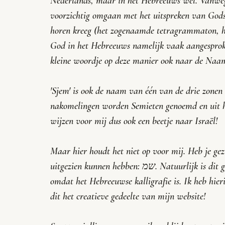
Nederlands, maar in het Hebreeuws wel. Vanweg
voorzichtig omgaan met het uitspreken van God
horen kreeg (het zogenaamde tetragrammaton, hie
God in het Hebreeuws namelijk vaak aangesprok
kleine woordje op deze manier ook naar de Naam 
'Sjem' is ook de naam van één van de drie zone
nakomelingen worden Semieten genoemd en uit he
wijzen voor mij dus ook een beetje naar Israël!
Maar hier houdt het niet op voor mij. Heb je gezi
uitgezien kunnen hebben: שמ. Natuurlijk is dit gewoon wat esthetischer, maar ik vind het ook leuk 
omdat het Hebreeuwse kalligrafie is. Ik heb hie
dit het creatieve gedeelte van mijn website!