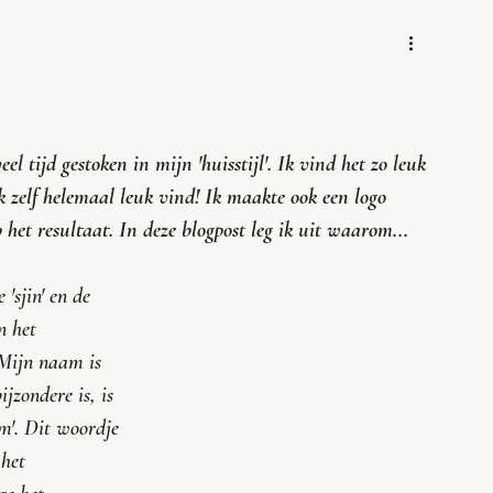
 tijd gestoken in mijn 'huisstijl'. Ik vind het zo leuk 
 zelf helemaal leuk vind! Ik maakte ook een logo 
p het resultaat. In deze blogpost leg ik uit waarom...
 '
sjin
' en de 
n het 
 Mijn naam is 
jzondere is, is 
em
'. Dit woordje 
 het 