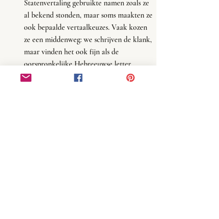
Statenvertaling gebruikte namen zoals ze 
al bekend stonden, maar soms maakten ze 
ook bepaalde vertaalkeuzes. Vaak kozen 
ze een middenweg: we schrijven de klank, 
maar vinden het ook fijn als de 
oorspronkelijke Hebreeuwse letter 
herkenbaar is. Zo werd de naam die je in 
het Hebreeuws uitspreekt als Avraham > 
Abraham (deze naam is een door mij 
verzonnen voorbeeld). Er is namelijk nog 
een andere letter met een v-klank, maar 
de letter die in deze naam gebruikt wordt, 
wordt ook vaak gebruikt als b-klank. Met 
de letter 'b' schrijven, maakten de vertalers 
duidelijk dat de naam in het Hebreeuws 
geschreven werd met de letter 'beth'. Soms 
zijn deze vertaalkeuzes door de vertalers 
toegelicht in de kanttekeningen. 