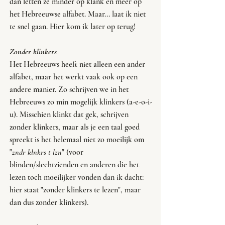
dan letten ze minder op klank en meer op 
het Hebreeuwse alfabet. Maar... laat ik niet 
te snel gaan. Hier kom ik later op terug!
Zonder klinkers
Het Hebreeuws heeft niet alleen een ander 
alfabet, maar het werkt vaak ook op een 
andere manier. Zo schrijven we in het 
Hebreeuws zo min mogelijk klinkers (a-e-o-i-
u). Misschien klinkt dat gek, schrijven 
zonder klinkers, maar als je een taal goed 
spreekt is het helemaal niet zo moeilijk om 
"
zndr klnkrs t lzn
" (voor 
blinden/slechtzienden en anderen die het 
lezen toch moeilijker vonden dan ik dacht: 
hier staat "zonder klinkers te lezen", maar 
dan dus zonder klinkers). 