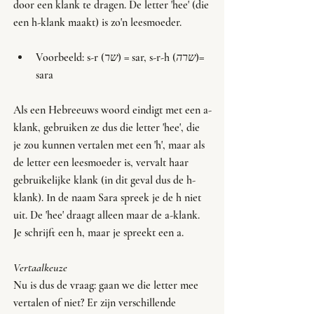
door een klank te dragen. De letter 'hee' (die 
een h-klank maakt) is zo'n leesmoeder.
Voorbeeld: s-r (
שר
) = sar, s-r-h (
שרה
)= 
sara
Als een Hebreeuws woord eindigt met een a-
klank, gebruiken ze dus die letter 'hee', die 
je zou kunnen vertalen met een 'h', maar als 
de letter een leesmoeder is, vervalt haar 
gebruikelijke klank (in dit geval dus de h-
klank). In de naam Sara spreek je de h niet 
uit. De 'hee' draagt alleen maar de a-klank. 
Je schrijft een h, maar je spreekt een a. 
Vertaalkeuze
Nu is dus de vraag: gaan we die letter mee 
vertalen of niet? Er zijn verschillende 