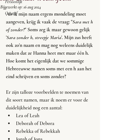
Persoonlijk
Bijgewerkt op:
16 aug 2024
Creatief
Als ik mijn naam ergens mondeling moet 
aangeven, krijg ik vaak de vraag: "
Sara met h 
of zonder?
" Soms zeg ik maar gewoon gelijk 
'
Sara zonder h, streepje Maria
'. Mijn zus heeft 
ook zo'n naam en mag nog weleens duidelijk 
maken dat ze Hanna heet met maar één h. 
Hoe komt het eigenlijk dat we sommige 
Hebreeuwse namen soms met een h aan het 
eind schrijven en soms zonder?
Er zijn talloze voorbeelden te noemen van 
dit soort namen, maar ik noem er voor de 
duidelijkheid nog een aantal:
Lea of Leah
Deborah of Debora
Rebekka of Rebekkah
Jonah of Jona