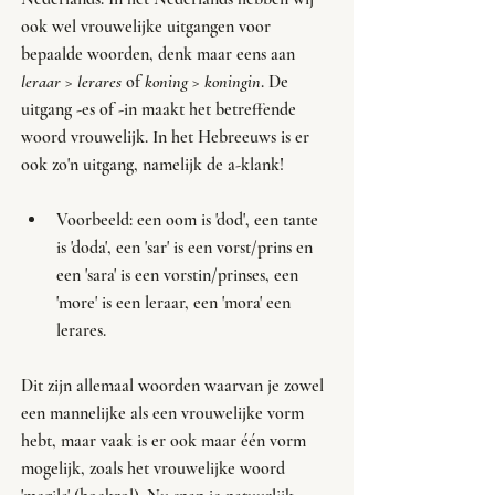
ook wel vrouwelijke uitgangen voor 
bepaalde woorden, denk maar eens aan 
leraar > lerares
 of 
koning > koningin
. De 
uitgang -es of -in maakt het betreffende 
woord vrouwelijk. In het Hebreeuws is er 
ook zo'n uitgang, namelijk de a-klank! 
Voorbeeld: een oom is 'dod', een tante 
is 'doda', een 'sar' is een vorst/prins en 
een 'sara' is een vorstin/prinses, een 
'more' is een leraar, een 'mora' een 
lerares. 
Dit zijn allemaal woorden waarvan je zowel 
een mannelijke als een vrouwelijke vorm 
hebt, maar vaak is er ook maar één vorm 
mogelijk, zoals het vrouwelijke woord 