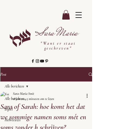
Sara Maria
"Want er staat
geschreven"
Post
Alle berichten
Sara-Maria Smit
Alle berichten
18 jan 2024
5 minuten om te lezen
Sara of Sarah: hoe komt het dat
Bijbel
we sommige namen soms mét en
Hebreeuws
soms zonder h schrijven?