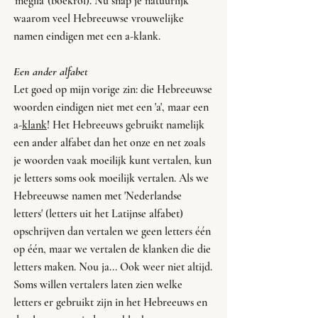
'megila' (boekrol). Nu snap je natuurlijk 
waarom veel Hebreeuwse vrouwelijke 
namen eindigen met een a-klank. 
Een ander alfabet
Let goed op mijn vorige zin: die Hebreeuwse 
woorden eindigen niet met een 'a', maar een 
a-
klank
! Het Hebreeuws gebruikt namelijk 
een ander alfabet dan het onze en net zoals 
je woorden vaak moeilijk kunt vertalen, kun 
je letters soms ook moeilijk vertalen. Als we 
Hebreeuwse namen met 'Nederlandse  
letters' (letters uit het Latijnse alfabet) 
opschrijven dan vertalen we geen letters één 
op één, maar we vertalen de klanken die die 
letters maken. Nou ja... Ook weer niet altijd. 
Soms willen vertalers laten zien welke 
letters er gebruikt zijn in het Hebreeuws en 