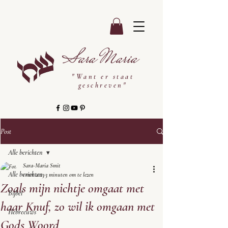
Sara Maria
"Want er staat
geschreven"
Post
Alle berichten
Sara-Maria Smit
Alle berichten
1 mrt 2023
3 minuten om te lezen
Zoals mijn nichtje omgaat met
Bijbel
haar Knuf, zo wil ik omgaan met
Hebreeuws
Gods Woord