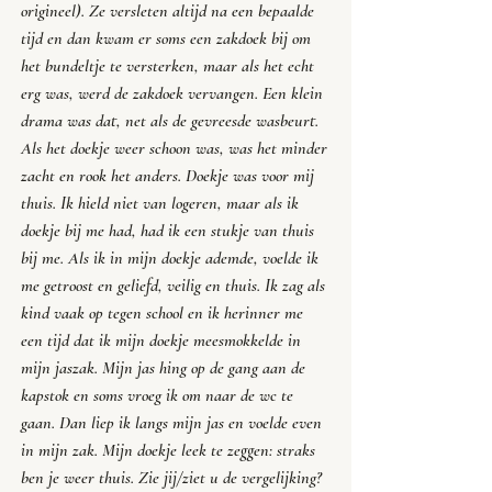
origineel). Ze versleten altijd na een bepaalde 
tijd en dan kwam er soms een zakdoek bij om 
het bundeltje te versterken, maar als het echt 
erg was, werd de zakdoek vervangen. Een klein 
drama was dat, net als de gevreesde wasbeurt. 
Als het doekje weer schoon was, was het minder 
zacht en rook het anders. Doekje was voor mij 
thuis. Ik hield niet van logeren, maar als ik 
doekje bij me had, had ik een stukje van thuis 
bij me. Als ik in mijn doekje ademde, voelde ik 
me getroost en geliefd, veilig en thuis. Ik zag als 
kind vaak op tegen school en ik herinner me 
een tijd dat ik mijn doekje meesmokkelde in 
mijn jaszak. Mijn jas hing op de gang aan de 
kapstok en soms vroeg ik om naar de wc te 
gaan. Dan liep ik langs mijn jas en voelde even 
in mijn zak. Mijn doekje leek te zeggen: 
straks 
ben je weer thuis
. Zie jij/ziet u de vergelijking? 