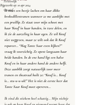
Persoonlijk
Bijgewerkt op:
10 apr 2024
Creatief
Ik moet een beetje lachen om haar dikke 
krokodillentranen wanneer ze me aankijkt met 
een pruillip. Ze staat voor mijn schoot met 
haar ‘Knuf’ in haar handen, in twee delen, en 
ik zie de aarzeling in haar ogen. Ze wil Knuf 
niet weggeven, maar ze wilt ook dat ik Knuf 
repareer… “Mag Tante Saar even kijken?” 
vraag ik voorzichtig. Ze opent langzaam haar 
beide handen. In de ene hand ligt een halve 
Knuf en in haar andere hand de andere helft. 
Deze aanblik zorgt natuurlijk voor meer 
tranen en theatraal huilt ze: “Knuf is… Knuf 
is… stu-u-u-uk!” Het is niet de eerste keer dat 
Tante Saar Knuf moet opereren… 
Ik vind dit stiekem heel schattig... Mijn nichtje 
is gek op haar Knuf en niemand neemt haar dat 