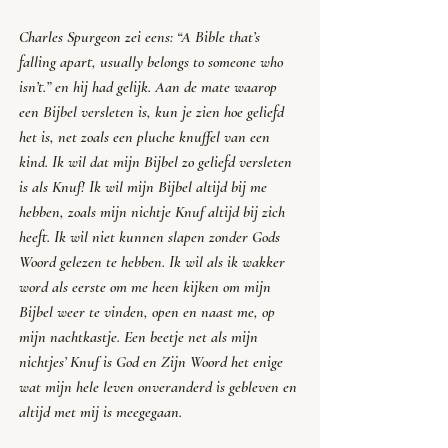
Charles Spurgeon zei eens: “
A Bible that’s 
falling apart, usually belongs to someone who 
isn’t.
” en hij had gelijk. Aan de mate waarop 
een Bijbel versleten is, kun je zien hoe geliefd 
het is, net zoals een pluche knuffel van een 
kind. Ik wil dat mijn Bijbel zo geliefd versleten 
is als Knuf! Ik wil mijn Bijbel altijd bij me 
hebben, zoals mijn nichtje Knuf altijd bij zich 
heeft. Ik wil niet kunnen slapen zonder Gods 
Woord gelezen te hebben. Ik wil als ik wakker 
word als eerste om me heen kijken om mijn 
Bijbel weer te vinden, open en naast me, op 
mijn nachtkastje. Een beetje net als mijn 
nichtjes’ Knuf is God en Zijn Woord het enige 
wat mijn hele leven onveranderd is gebleven en 
altijd met mij is meegegaan.