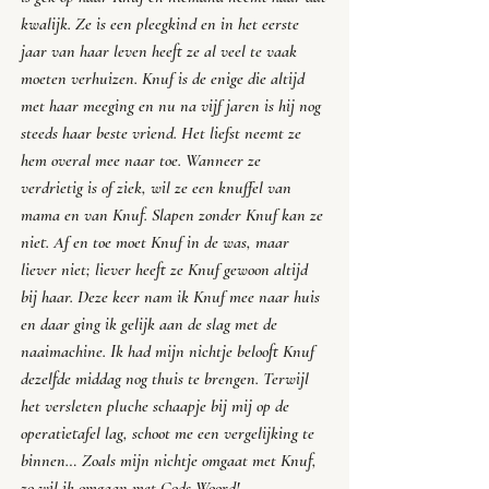
kwalijk. Ze is een pleegkind en in het eerste 
jaar van haar leven heeft ze al veel te vaak 
moeten verhuizen. Knuf is de enige die altijd 
met haar meeging en nu na vijf jaren is hij nog 
steeds haar beste vriend. Het liefst neemt ze 
hem overal mee naar toe. Wanneer ze 
verdrietig is of ziek, wil ze een knuffel van 
mama en van Knuf. Slapen zonder Knuf kan ze 
niet. Af en toe moet Knuf in de was, maar 
liever niet; liever heeft ze Knuf gewoon altijd 
bij haar. Deze keer nam ik Knuf mee naar huis 
en daar ging ik gelijk aan de slag met de 
naaimachine. Ik had mijn nichtje belooft Knuf 
dezelfde middag nog thuis te brengen. Terwijl 
het versleten pluche schaapje bij mij op de 
operatietafel lag, schoot me een vergelijking te 
binnen… Zoals mijn nichtje omgaat met Knuf, 
zo wil ik omgaan met Gods Woord!