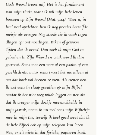
Gods Woord troost mij. Het is het fundament 
van mijn thuis, want ik wil mijn hele leven 
bouwen op Zijn Woord (Mat. 7:24). Weet u, in 
heel veel opzichten ben ik nog precies hetzelfde 
meisje als vroeger. Nog steeds zie ik vaak tegen 
dingen op: ontmoetingen, taken of gewoon 
‘lijden dat ik vrees’. Dan zoek ik mijn God in 
gebed en in Zijn Woord en vaak word ik dan 
getroost. Soms met een vers of een psalm of een 
geschiedenis, maar soms troost het me alleen al 
om dat boek vol boeken te zien. Als tiener ben 
ik wel eens in slaap gevallen op mijn Bijbel 
omdat ik het niet weg wilde leggen en net als 
dat ik vroeger mijn doekje meesmokkelde in 
mijn jaszak, neem ik nu wel eens mijn Bijbeltje 
mee in mijn tas, terwijl ik heel goed weet dat ik 
de hele Bijbel ook op mijn telefoon kan lezen. 
Nee, er zit niets in dat fysieke, papieren boek. 