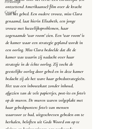
Persoonlijk
ontzettend Amerikaanse) film over de kracht 
Creatief
van het gebed. Een oudere vrouw, miss Clara 
genaamd, laat hierin Elisabeth, een jonge 
vrouw met huwelijksproblemen, haar 
zogenaamde '
war room
' zien. Een '
war room
' is 
de kamer waar een strategie gepland wordt in 
een oorlog. Miss Clara bedoelde dat dit de 
kamer was waarin zij nadacht over haar 
strategie in de échte oorlog. Zij vocht de 
geestelijke oorlog door gebed en in deze kamer 
bedacht zij als het ware haar gebedsstrategieën. 
Het was een inbouwkast zonder inhoud, 
afgezien van de vele papiertjes, 
post-its
 en foto's 
op de muren. De muren waren volgeplakt met 
haar gebedspunten: foto's van mensen 
waarvoor ze bad, uitgeschreven gebeden om te 
herhalen, beloften uit Gods Woord om op te 