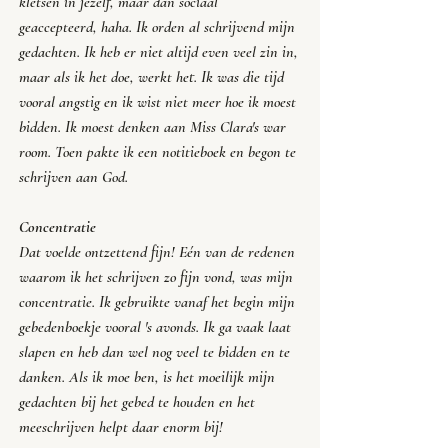
kletsen in jezelf, maar dan sociaal 
geaccepteerd, haha. Ik orden al schrijvend mijn 
gedachten. Ik heb er niet altijd even veel zin in, 
maar als ik het doe, werkt het. Ik was die tijd 
vooral angstig en ik wist niet meer hoe ik moest 
bidden. Ik moest denken aan Miss Clara's 
war 
room
. Toen pakte ik een notitieboek en begon te 
schrijven aan God. 
Concentratie
Dat voelde ontzettend fijn! Eén van de redenen 
waarom ik het schrijven zo fijn vond, was mijn 
concentratie. Ik gebruikte vanaf het begin mijn 
gebedenboekje vooral 's avonds. Ik ga vaak laat 
slapen en heb dan wel nog veel te bidden en te 
danken. Als ik moe ben, is het moeilijk mijn 
gedachten bij het gebed te houden en het 
meeschrijven helpt daar enorm bij!