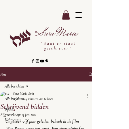
Sara Maria
"Want er staat
geschreven"
Post
Alle berichten
Sara-Maria Smit
Alle berichten
11 jan 2021
4 minuten om te lezen
Schrijvend bidden
Bijbel
Bijgewerkt op:
13 jan 2021
Hebreeuws
Ongeveer vijf jaar geleden bekeek ik de film 
'
War Room
' voor het eerst. Een christelijke (en 