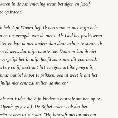
keren in de samenleving steun betuigen en jezelf 
ze opdracht! 
ik heb Zijn Woord lief. Ik vertrouw er met mijn hele 
em en tot vreugde van de mens. Als God het praktiseren 
hter en kan ik niet anders dan daar achter te staan. Ik 
 en ik wens dat mijn naaste toe. Daarom kan ik niet 
vergelijk het in mijn hoofd soms met dit voorbeeld: 
erboy en jij wéét dat het een gevaarlijke jongen is, 
 haar bubbel kapot te prikken, ook al weet je dat het 
jnlijk niet eens zal willen aanhoren?
als een Vader die Zijn kinderen bestraft om hen op te 
7. Openb. 3:19, e.a.). De Bijbel erkent ook dat het 
ën 12 vers 10-11 staat: "
Hij bestraft ons tot ons nut, 