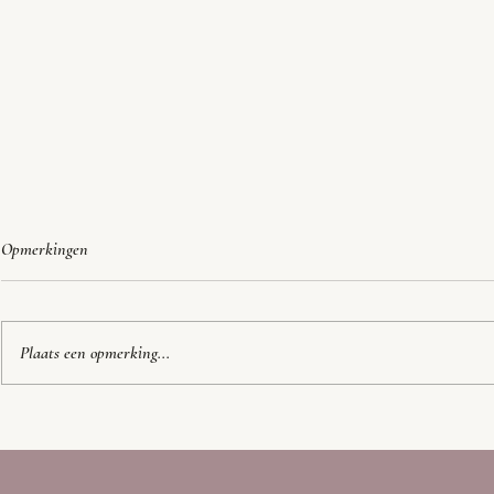
Opmerkingen
Plaats een opmerking...
Geroepen om te
5 redenen waarom ik dagelijks
hoofdbedekking draag