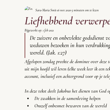
Sara-Maria Smit
16 nov 2020
3 minuten om te lezen
Liefhebbend verwerp
Bijgewerkt op:
1 feb 2021
De zuivere en onbevlekte godsdienst v
weduwen bezoeken in hun verdrukking 
wereld. (Jak. 1:27)
Afgelopen zondag preekte de dominee over deze tek
uit mijn hoofd wil leren (elke week leer ik een t
account, inclusief een achtergrond voor op je tele
In deze tekst deelt Jakobus het dienen van God o
De zwakken in de samenleving helpen
Onszelf onbesmet bewaren van de wereld