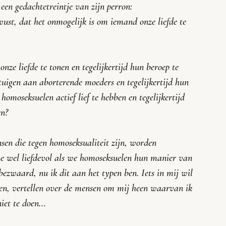
een gedachtetreintje van zijn perron:
wust, dat het onmogelijk is om iemand onze liefde te 
nze liefde te tonen en tegelijkertijd hun beroep te 
etuigen aan aborterende moeders en tegelijkertijd hun 
omoseksuelen actief lief te hebben en tegelijkertijd 
en?
sen die tegen homoseksualiteit zijn, worden 
we wel liefdevol als we homoseksuelen hun manier van 
bezwaard, nu ik dit aan het typen ben. Iets in mij wil 
en, vertellen over de mensen om mij heen waarvan ik 
iet te doen...