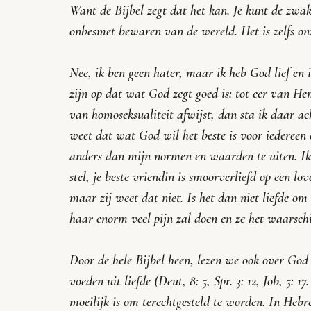
Want de Bijbel zegt dat het kan. Je kunt de zwak
onbesmet bewaren van de wereld. Het is zelfs on
Nee, ik ben geen hater, maar ik heb God lief en 
zijn op dat wat God zegt goed is: tot eer van H
van homoseksualiteit afwijst, dan sta ik daar ac
weet dat wat God wil het beste is voor iedereen
anders dan mijn normen en waarden te uiten. Ik 
stel, je beste vriendin is smoorverliefd op een lov
maar zij weet dat niet. Is het dan niet liefde om
haar enorm veel pijn zal doen en ze het waarschi
Door de hele Bijbel heen, lezen we ook over God 
voeden uit liefde (Deut, 8: 5, Spr. 3: 12, Job, 5: 1
moeilijk is om terechtgesteld te worden. In Hebree