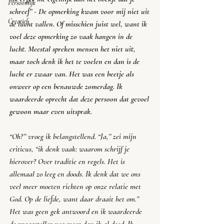
Persoonlijk
schreef
” - De opmerking kwam voor mij niet uit 
Creatief
de lucht vallen. Of misschien juist wel, want ik 
voel deze opmerking zo vaak hangen in de 
lucht. Meestal spreken mensen het niet uit, 
maar toch denk ik het te voelen en dan is de 
lucht er zwaar van. Het was een beetje als 
onweer op een benauwde zomerdag. Ik 
waardeerde oprecht dat deze persoon dat gevoel 
gewoon maar even uitsprak. 
“
Oh?
” vroeg ik belangstellend. “
Ja,
” zei mijn 
criticus, “
ik denk vaak: waarom schrijf je 
hierover? Over traditie en regels. Het is 
allemaal zo leeg en doods. Ik denk dat we ons 
veel meer moeten richten op onze relatie met 
God. Op de liefde, want daar draait het om.”
Het was geen gek antwoord en ik waardeerde 