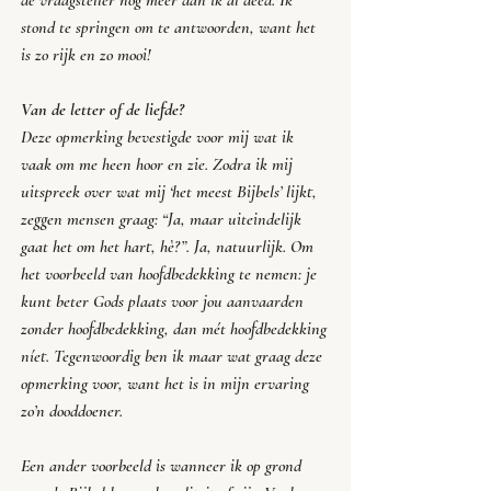
de vraagsteller nog meer dan ik al deed. Ik 
stond te springen om te antwoorden, want het 
is zo rijk en zo mooi!
Van de letter of de liefde?
Deze opmerking bevestigde voor mij wat ik 
vaak om me heen hoor en zie. Zodra ik mij 
uitspreek over wat mij ‘het meest Bijbels’ lijkt, 
zeggen mensen graag: “
Ja, maar uiteindelijk 
gaat het om het hart, hè?
”. Ja, natuurlijk. Om 
het voorbeeld van hoofdbedekking te nemen: je 
kunt beter Gods plaats voor jou aanvaarden 
zonder hoofdbedekking, dan mét hoofdbedekking 
níet. Tegenwoordig ben ik maar wat graag deze 
opmerking voor, want het is in mijn ervaring 
zo’n dooddoener. 
Een ander voorbeeld is wanneer ik op grond 