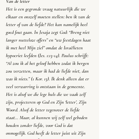
Van de letter
Het is een gegronde vraag natuurlijk die we 
elkaar en onszelf moeten stellen: ben ik van de 
letter of van de liefde? Het kan namelijk heel 
goed fout gaan. In Jesaja zegt God: “
Breng niet 
langer nutteloze offers
” en “
uw feestdagen haat 
ik met heel Mijn ziel
” omdat de Israëlieten 
hypocriet leefden (Jes. 1:13-14). Paulus schrijft: 
“
Al zou ik al het geloof hebben zodat ik bergen 
zou verzetten, maar ik had de liefde niet, dan 
was ik niets.
” (1 Kor. 13). Ik denk alleen dat er 
veel verwarring is ontstaan in de gemeente. 
Het is alsof we die lege huls die we vaak zelf 
zijn, projecteren op God en Zijn ‘letter’, Zijn 
Woord. Alsof de letter tegenover de liefde 
staat… Maar, al kunnen wij zelf wel geboden 
houden zonder liefde, voor God is dat 
onmogelijk. God heeft de letter juist uit Zijn 