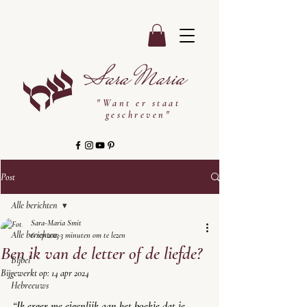
Sara Maria
"Want er staat
geschreven"
Post
Alle berichten
Sara-Maria Smit
Alle berichten
6 sep 2023
3 minuten om te lezen
Ben ik van de letter of de liefde?
Bijbel
Bijgewerkt op:
14 apr 2024
Hebreeuws
“
Ik erger me eigenlijk aan het boekje dat je 