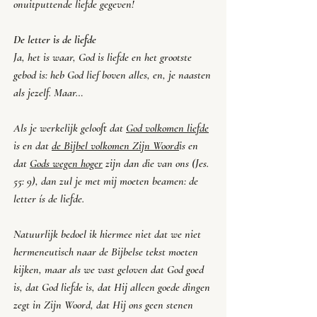
onuitputtende liefde gegeven!
De letter is de liefde
Ja, het is waar, God is liefde en het grootste 
gebod is: heb God lief boven alles, en, je naasten 
als jezelf. Maar…
Als je werkelijk gelooft dat 
God volkomen liefde
is en dat 
de Bijbel volkomen Zijn Woord
is en 
dat 
Gods wegen hoger
 zijn dan die van ons (Jes. 
55: 9), dan zul je met mij moeten beamen: de 
letter ís de liefde. 
Natuurlijk bedoel ik hiermee niet dat we niet 
hermeneutisch naar de Bijbelse tekst moeten 
kijken, maar als we vast geloven dat God goed 
is, dat God liefde is, dat Hij alleen goede dingen 
zegt in Zijn Woord, dat Hij ons geen stenen 