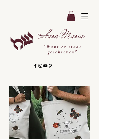
Sara Maria
"Want er staat
geschreven"