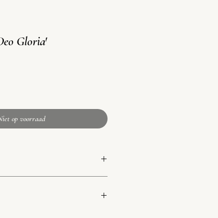
Deo Gloria'
Niet op voorraad
30 cm van de schouder)
akt is, kan het in (zeer) kleine mate