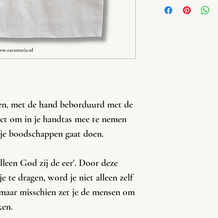
afwijken van de foto.
oen, met de hand beborduurd met de
fect om in je handtas mee te nemen
f je boodschappen gaat doen.
lleen God zij de eer'. Door deze
 te dragen, word je niet alleen zelf
, maar misschien zet je de mensen om
ken.