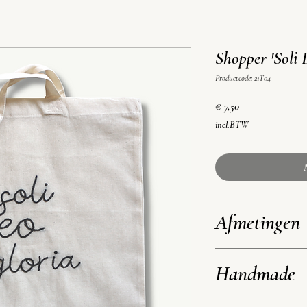
Shopper 'Soli 
Productcode: 21T04
Prijs
€ 7,50
incl.BTW
Afmetingen
42 x 37 cm
Handmade
Hengsels 69 cm (valt ong. 
Omdat het product handgema