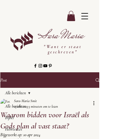
Sara Maria
"Want er staat
geschreven"
Post
Alle berichten
Sara-Maria Smit
Alle berichten
23 okt 2023
3 minuten om te lezen
Waarom bidden voor Israël als
Bijbel
Gods plan al vast staat?
Hebreeuws
Bijgewerkt op:
10 apr 2024