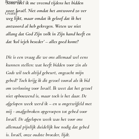
Persoonlijk
Soms voel ik me vreemd tijdens het bidden 
voor Israël. Niet omdat het antwoord zo ver 
Creatief
weg lijkt, maar omdat ik geloof dat ik het 
antwoord al heb gekregen. Weten we niet 
allang dat God Zijn volk in Zijn hand heeft en 
dat ‘
kol iejeh beseder
’ – alles goed komt? 
Dit is een vraag die we ons allemaal wel eens 
kunnen stellen: wat heeft bidden voor zin als 
Gods wil toch altijd gebeurt, ongeacht mijn 
gebed? Toch krijg ik dit gevoel vooral als ik bid 
om verlossing voor Israël. Ik weet dat het gevoel 
niet opbouwend is, maar toch is het daar. De 
afgelopen week werd ik – en u ongetwijfeld met 
mij - onafgebroken opgeroepen tot gebed voor 
Israël. De afgelopen week was het voor ons 
allemaal pijnlijk duidelijk hoe nodig dat gebed 
is. Israël, onze oudste broeder, lijdt. 