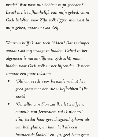
vrede?
’ Wat voor nut hebben mijn gebeden? 
Israël is niet afhankelijk van mijn gebed, want 
Gods beloften voor Zijn volk liggen niet vast in 
mijn gebed, maar in God Zelf. 
Waarom blijf ik dan toch bidden? Dat is simpel: 
omdat God mij vraagt te bidden. Gebed in het 
algemeen is natuurlijk een opdracht, maar 
bidden voor Gods volk in het bijzonder. Ik noem 
zomaar een paar teksten:
“
Bid om vrede voor Jeruzalem, laat het 
goed gaan met hen die u liefhebben
.” (Ps. 
122:6)
“
Omwille van Sion zal ik niet zwijgen, 
omwille van Jeruzalem zal ik niet stil 
zijn, totdat haar gerechtigheid opkomt als 
een lichtglans, en haar heil als een 
brandende fakkel.” en “Ja, geef Hem geen 