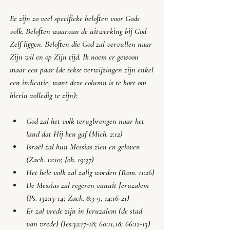
Er zijn zo veel specifieke beloften voor Gods 
volk. Beloften waarvan de uitwerking bij God 
Zelf liggen. Beloften die God zal vervullen naar 
Zijn wil en op Zijn tijd. Ik noem er gewoon 
maar een paar (de tekst verwijzingen zijn enkel 
een indicatie, want deze column is te kort om 
hierin volledig te zijn): 
God zal het volk terugbrengen naar het 
land dat Hij hen gaf (Mich. 2:12)
Israël zal hun Messias zien en geloven 
(Zach. 12:10; Joh. 19:37)
Het hele volk zal zalig worden (Rom. 11:26)
De Messias zal regeren vanuit Jeruzalem 
(Ps. 132:13-14; Zach. 8:3-9, 14:16-21)
Er zal vrede zijn in Jeruzalem (de stad 
van vrede) (Jes.32:17-18; 60:11,18; 66:12-13)