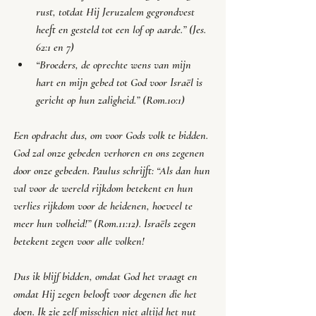
rust, totdat Hij Jeruzalem gegrondvest 
heeft en gesteld tot een lof op aarde
.” (Jes. 
62:1 en 7)
“
Broeders, de oprechte wens van mijn 
hart en mijn gebed tot God voor Israël is 
gericht op hun zaligheid
.” (Rom.10:1)
Een opdracht dus, om voor Gods volk te bidden. 
God zal onze gebeden verhoren en ons zegenen 
door onze gebeden. Paulus schrijft: “
Als dan hun 
val voor de wereld rijkdom betekent en hun 
verlies rijkdom voor de heidenen, hoeveel te 
meer hun volheid!
” (Rom.11:12). Israëls zegen 
betekent zegen voor alle volken! 
Dus ik blijf bidden, omdat God het vraagt en 
omdat Hij zegen belooft voor degenen die het 
doen. Ik zie zelf misschien niet altijd het nut 