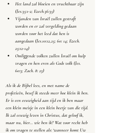
Het land zal bloeien en vruchtbaar zijn 
(Jes.35:1-2; Ezech.36:35)
Vijanden van Israël zullen gestraft 
worden en er zal vergelding gedaan 
worden voor het leed dat hen is 
aangedaan (Jes.10:12,25; 60: 14; Ezech. 
25:12-14)
Omliggende volken zullen Israël om hulp 
vragen en hen eren als Gods volk (Jes. 
60:3; Zach. 8: 23)
Als ik de Bijbel lees, en met name de 
profetieën, besef ik steeds meer hoe klein ik ben. 
Er is een eeuwigheid aan tijd en ik ben maar 
een klein meisje in een klein beetje van die tijd. 
Ik zal eeuwig leven in Christus, dat geloof ik, 
maar nu, hier… wie ben ik? Wat voor recht heb 
ik om vragen te stellen als: ‘
wanneer komt Uw 