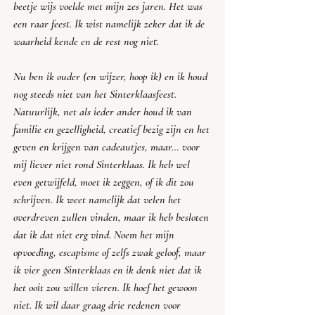
beetje wijs voelde met mijn zes jaren. Het was 
een raar feest. Ik wist namelijk zeker dat ik de 
waarheid kende en de rest nog niet.
Nu ben ik ouder (en wijzer, hoop ik) en ik houd 
nog steeds niet van het Sinterklaasfeest. 
Natuurlijk, net als ieder ander houd ik van 
familie en gezelligheid, creatief bezig zijn en het 
geven en krijgen van cadeautjes, maar… voor 
mij liever niet rond Sinterklaas. Ik heb wel 
even getwijfeld, moet ik zeggen, of ik dit zou 
schrijven. Ik weet namelijk dat velen het 
overdreven zullen vinden, maar ik heb besloten 
dat ik dat niet erg vind. Noem het mijn 
opvoeding, escapisme of zelfs zwak geloof, maar 
ik vier geen Sinterklaas en ik denk niet dat ik 
het ooit zou willen vieren. Ik hoef het gewoon 
niet. Ik wil daar graag drie redenen voor 