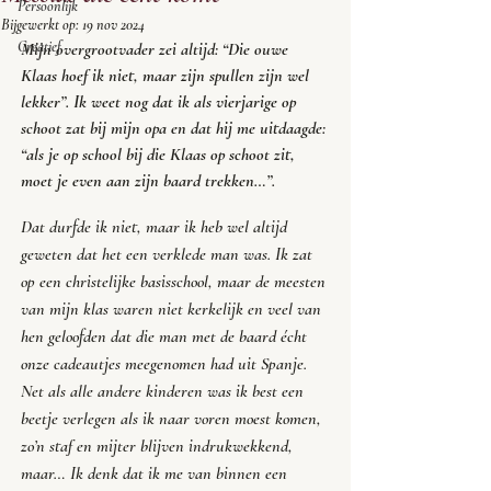
Persoonlijk
Bijgewerkt op:
19 nov 2024
Creatief
Mijn overgrootvader zei altijd: “
Die ouwe 
Klaas hoef ik niet, maar zijn spullen zijn wel 
lekker
”. Ik weet nog dat ik als vierjarige op 
schoot zat bij mijn opa en dat hij me uitdaagde: 
“
als je op school bij die Klaas op schoot zit, 
moet je even aan zijn baard trekken…
”.
Dat durfde ik niet, maar ik heb wel altijd 
geweten dat het een verklede man was. Ik zat 
op een christelijke basisschool, maar de meesten 
van mijn klas waren niet kerkelijk en veel van 
hen geloofden dat die man met de baard écht 
onze cadeautjes meegenomen had uit Spanje. 
Net als alle andere kinderen was ik best een 
beetje verlegen als ik naar voren moest komen, 
zo’n staf en mijter blijven indrukwekkend, 
maar… Ik denk dat ik me van binnen een 