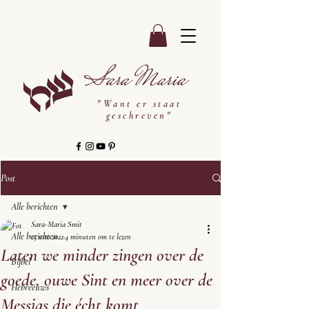
Sara Maria
"Want er staat
geschreven"
Post
Alle berichten
Sara-Maria Smit
Alle berichten
25 nov 2022
4 minuten om te lezen
Laten we minder zingen over de
Bijbel
goede, ouwe Sint en meer over de
Hebreeuws
Messias die écht komt