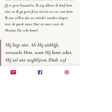
jij er geen kwaad in. Ik zeg alleen: 
ik hoef hem 
niet
 en ik ga geen feest vieren ter ere van hem. 
Ik zou willen dat we minder zouden zingen 
over de goede ouwe Sint en meer over de 
Messias Die echt komt!
Hij liegt niet. Als Hij uitblijft, 
verwacht Hem, want Hij komt zeker, 
Hij zal niet wegblijven. (Hab. 2:3)
Nog een heel korte tijd en Hij Die 
komt, zal komen en niet uitblijven. 
(Heb. 10:37)
Liefs en sjalom,