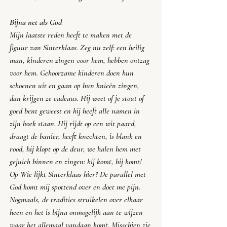
Bijna net als God
Mijn laatste reden heeft te maken met de 
figuur van Sinterklaas. Zeg nu zelf: een heilig 
man, kinderen zingen voor hem, hebben ontzag 
voor hem. Gehoorzame kinderen doen hun 
schoenen uit en gaan op hun knieën zingen, 
dan krijgen ze cadeaus. Hij weet of je stout of 
goed bent geweest en hij heeft alle namen in 
zijn boek staan. Hij rijdt op een wit paard, 
draagt de banier, heeft knechten, is blank en 
rood, hij klopt op de deur, we halen hem met 
gejuich binnen en zingen: hij komt, hij komt! 
Op Wie lijkt Sinterklaas hier? De parallel met 
God komt mij spottend over en doet me pijn. 
Nogmaals, de tradities struikelen over elkaar 
heen en het is bijna onmogelijk aan te wijzen 
waar het allemaal vandaan komt. Misschien zie 