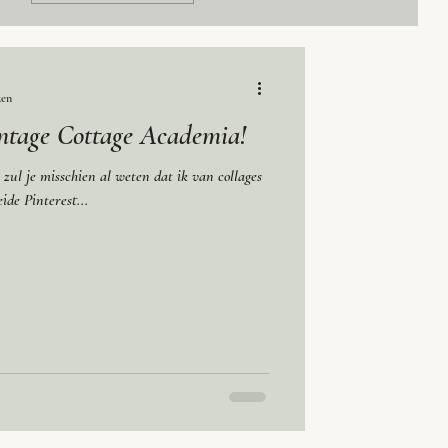
zen
Vintage Cottage Academia!
, zul je misschien al weten dat ik van collages
ide Pinterest...