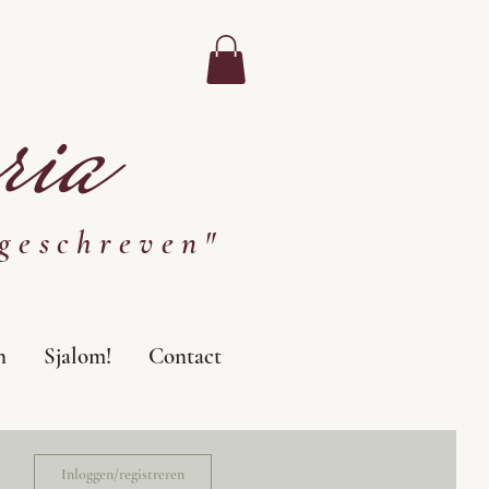
ia
geschreven"
n
Sjalom!
Contact
Inloggen/registreren