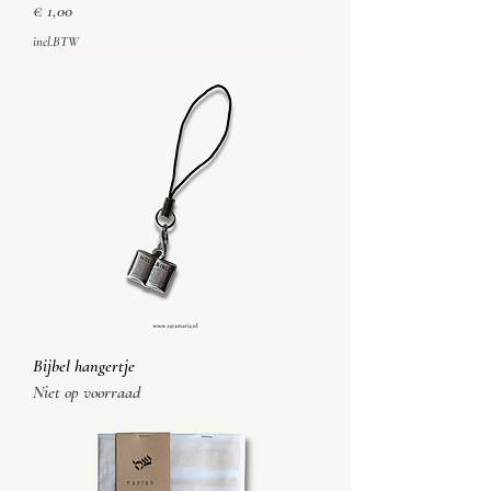
Prijs
€ 1,00
incl.BTW
Bijbel hangertje
Niet op voorraad