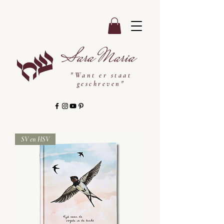
Sara Maria
"Want er staat
geschreven"
SV en HSV