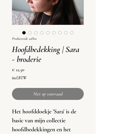
Productcode: 22H02
Hoofdbedekking | Sara
- broderie
Prijs
€ 12,50
incl.BTW
Niet op voorraad
Het hoofddoekje 'Sara' is de
basic van mijn collectie
hoofdbedekkingen en het