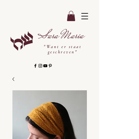
Sara Maria
"Want er staat
geschreven"