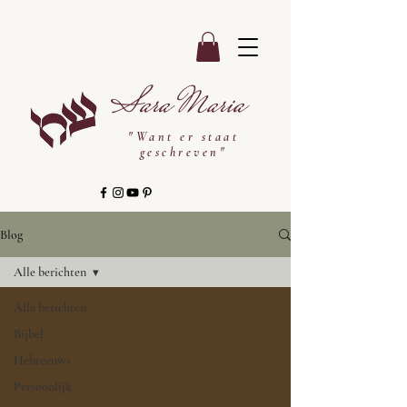
Sara Maria
"Want er staat
geschreven"
Blog
Alle berichten
Alle berichten
Bijbel
Hebreeuws
Persoonlijk