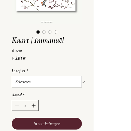
Kaart | Immanuël
Prijs
€ 1,50
incl.BTW
Los of set
*
Aantal
*
In winkelwagen