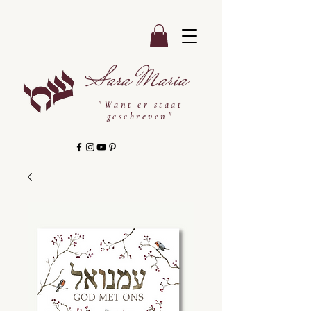
Sara Maria
"Want er staat
geschreven"