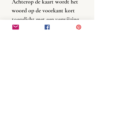
Achterop de kaart wordt het
woord op de voorkant kort
toegelicht met een verwijzing
naar de Bijbeltekst.
Gedrukt op 350 grams
ongestreken papier met een
mooie structuur.
Ze zijn los of per set van vijf
kaarten verkrijgbaar. In een set
krijg je één kaart gratis!