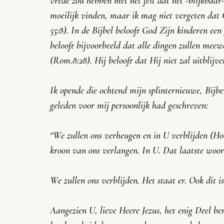
vrede zou hebben met het feit dat het -blijkbaa
moeilijk vinden, maar ik mag niet vergeten dat 
55:8). In de Bijbel belooft God Zijn kinderen een
belooft bijvoorbeeld dat alle dingen zullen mee
(Rom.8:28). Hij belooft dat Hij niet zal uitblijven
Ik opende die ochtend mijn splinternieuwe, Bijbel
geleden voor mij persoonlijk had geschreven:
“We zullen ons verheugen en in U verblijden (Ho
kroon van ons verlangen. In U. Dat laatste woord 
We zullen ons verblijden. Het staat er. Ook dit i
Aangezien U, lieve Heere Jezus, het enig Deel be