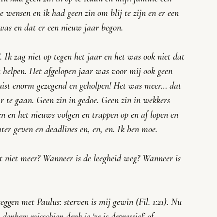
e wensen en ik had geen zin om blij te zijn en er een 
was en dat er een nieuw jaar begon. 
. Ik zag niet op tegen het jaar en het was ook niet dat 
 helpen. Het afgelopen jaar was voor mij ook geen 
juist enorm gezegend en geholpen! Het was meer… dat 
r te gaan. Geen zin in gedoe. Geen zin in wekkers 
en en het nieuws volgen en trappen op en af lopen en 
ter geven en deadlines en, en, en. Ik ben moe.
 niet meer? Wanneer is de leegheid weg? Wanneer is 
eggen met Paulus: sterven is mij gewin (Fil. 1:21). Nu 
nken: misschien denk je ‘ze is depressief’ of 