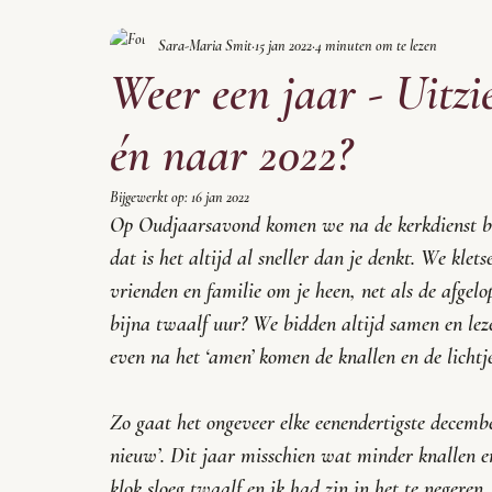
Sara-Maria Smit
15 jan 2022
4 minuten om te lezen
Weer een jaar - Uitz
én naar 2022?
Bijgewerkt op:
16 jan 2022
Op Oudjaarsavond komen we na de kerkdienst bij
dat is het altijd al sneller dan je denkt. We klet
vrienden en familie om je heen, net als de afgelo
bijna twaalf uur? We bidden altijd samen en leze
even na het ‘amen’ komen de knallen en de lichtje
Zo gaat het ongeveer elke eenendertigste december
nieuw’. Dit jaar misschien wat minder knallen en
klok sloeg twaalf en ik had zin in het te negeren.