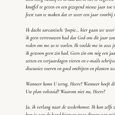
knuffel te geven en een gezegend nieuw jaar toe t
feest van te maken dat er weer een jaar voorbij 
Ik dacht sarcastisch: 
‘Joepie… hier gaan we weer’
ik geen vertrouwen had dat God ons dit jaar zou
reden om me zo te voelen. Ik voelde me in 2021 
ik gewoon geen zin had. Geen zin om nóg een jaa
zetten en verjaardagen vieren en e-mails schrijv
discussies voeren en goed ontbijten en planten wa
Wanneer komt U terug, Heere? Wanneer hoeft dit
Uw plan voltooid? Waarom niet nu, Heere?
Ja, ik verlang naar de wederkomst. Ik kan zelfs z
kun je aan de hand hiervan twee dingen van mij de