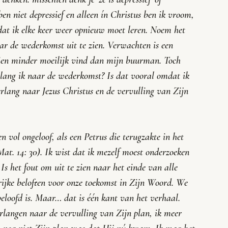
ben niet depressief en alleen ín Christus ben ik vroom, 
dat ik elke keer weer opnieuw moet leren. Noem het 
ar de wederkomst uit te zien. Verwachten is een 
hien minder moeilijk vind dan mijn buurman. Toch 
lang ik naar de wederkomst? Is dat vooral omdat ik 
erlang naar Jezus Christus en de vervulling van Zijn 
vol ongeloof, als een Petrus die terugzakte in het 
Mat. 14: 30). Ik wist dat ik mezelf moest onderzoeken 
Is het fout om uit te zien naar het einde van alle 
 rijke beloften voor onze toekomst in Zijn Woord. We 
beloofd is. Maar… dat is één kant van het verhaal. 
rlangen naar de vervulling van Zijn plan, ik meer 