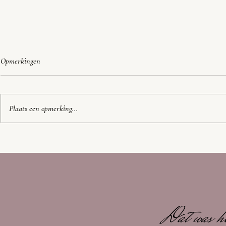
Opmerkingen
Onze trouwkaart
Plaats een opmerking...
5 redenen waaro
hoofdbedekking
Dat was h