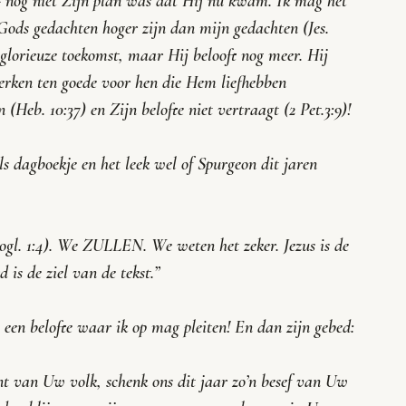
r- nog niet Zijn plan was dat Hij nú kwam. Ik mag het 
Gods gedachten hoger zijn dan mijn gedachten (Jes. 
 glorieuze toekomst, maar Hij belooft nog meer. Hij 
werken ten goede voor hen die Hem liefhebben 
 (Heb. 10:37) en Zijn belofte niet vertraagt (2 Pet.3:9)! 
s dagboekje en het leek wel of Spurgeon dit jaren 
ogl. 1:4). We ZULLEN. We weten het zeker. Jezus is de 
is de ziel van de tekst.”
s een belofte waar ik op mag pleiten! En dan zijn gebed:
nt van Uw volk, schenk ons dit jaar zo’n besef van Uw 