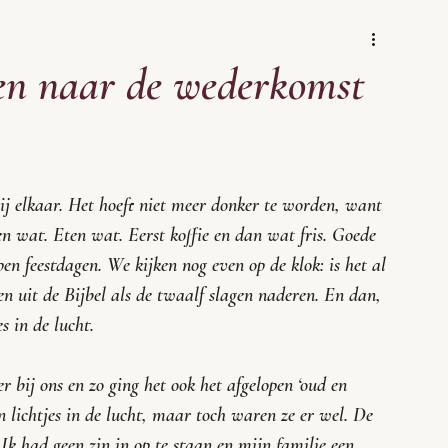
ien naar de wederkomst
 elkaar. Het hoeft niet meer donker te worden, want 
sen wat. Eten wat. Eerst koffie en dan wat fris. Goede 
pen feestdagen. We kijken nog even op de klok: is het al 
n uit de Bijbel als de twaalf slagen naderen. En dan, 
s in de lucht. 
 bij ons en zo ging het ook het afgelopen ‘oud en 
 lichtjes in de lucht, maar toch waren ze er wel. De 
 Ik had geen zin in op te staan en mijn familie een 